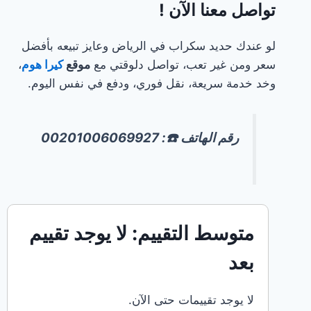
تواصل معنا الآن !
☎️:
أعلى
لو عندك حديد سكراب في الرياض وعايز تبيعه بأفضل
سعر
سعر ومن غير تعب، تواصل دلوقتي مع
موقع
كيرا هوم
،
للخردةالرياضشراء
وخد خدمة سريعة، نقل فوري، ودفع في نفس اليوم.
المنيوم
سكراب
في
رقم الهاتف ☎️: 00201006069927
الرياض
للإيجار
☎️:
أعلى
سعر
متوسط التقييم: لا يوجد تقييم
للألمنيومشراء
بعد
حديد
سكراب
في
لا يوجد تقييمات حتى الآن.