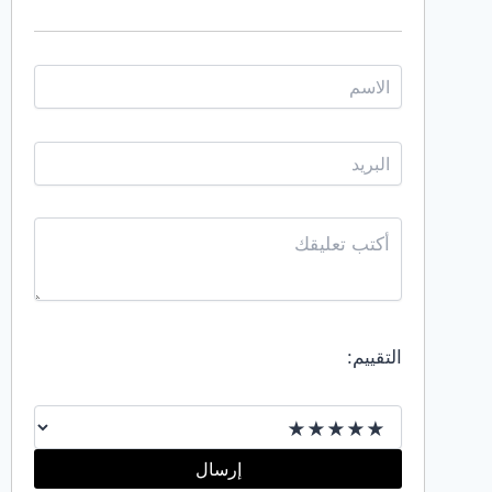
الرياض
للإيجار
☎️:
أعلى
سعر
للحديدشراء
سيارات
سكراب
في
الرياض
للإيجار
☎️:
التقييم:
أعلى
سعر
للسيارات
التالفةشراء
إرسال
مكيفات