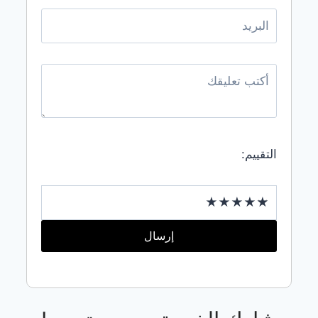
CONST
WRAPPER
=
DOCUMENT.QUERYSELECTORALL('.CUSTOM-
TAGS-
WRAPPER');
WRAPPER.FOREACH(FUNCTION(EL)
{
CONST
SHOWBTN
التقييم:
=
EL.QUERYSELECTOR('.SHOW-
MORE');
CONST
HIDEBTN
=
إرسال
EL.QUERYSELECTOR('.HIDE-
TAGS');
CONST
MORETAGS
=