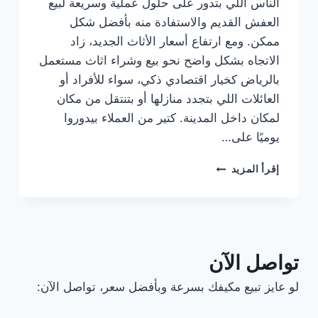
الناس اللي بتدور على حلول عملية وسريعة لبيع
العفش القديم والاستفادة منه بأفضل شكل
ممكن. ومع ارتفاع أسعار الأثاث الجديد، زاد
الاتجاه بشكل واضح نحو بيع وشراء اثاث مستعمل
بالرياض كخيار اقتصادي ذكي، سواء للأفراد أو
العائلات اللي بتجدد منازلها أو بتنتقل من مكان
لمكان داخل المدينة. كتير من العملاء بيدوروا
يوميًا على…
شركة
إقرأ المزيد
شراء
اثاث
مستعمل
بالرياض
للإيجار
:
تواصل الآن
نشتري
بأعلي
لو عايز تبيع مكيفك بسرعة وبأفضل سعر، تواصل الآن:
الأسعارأرقام
شراء