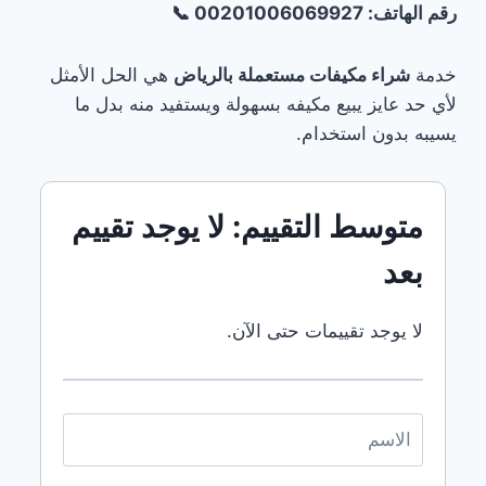
رقم الهاتف: 00201006069927 📞
الاثاث
المستعمل
بالرياضشراء
خدمة
شراء مكيفات مستعملة بالرياض
هي الحل الأمثل
غرف
لأي حد عايز يبيع مكيفه بسهولة ويستفيد منه بدل ما
نوم
يسيبه بدون استخدام.
مستعملة
بالرياضشراء
مطابخ
مستعملة
متوسط التقييم: لا يوجد تقييم
بالرياضشراء
مكيفات
بعد
مستعملة
بالرياضمحلات
شراء
لا يوجد تقييمات حتى الآن.
الاثاث
المستعمل
في
الرياض
DDEVENTLISTENER('DOMCONTENTLOADED',
FUNCTION()
{